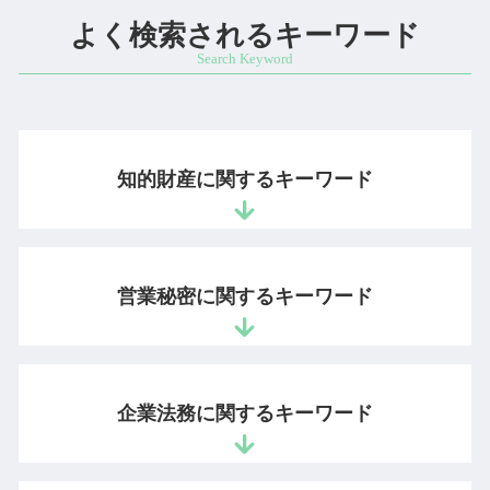
よく検索されるキーワード
知的財産に関するキーワード
海賊版 対策
特許庁 商標登録
営業秘密に関するキーワード
システム 著作権
動画 ダウンロード 違法
特許出願 個人
営業秘密 保護
知的財産 訴訟
不正競争防止法
企業法務に関するキーワード
意匠権 登録
秘密管理性
開発者 保護
ノウハウ 保護
特許申請 時間
営業秘密 情報