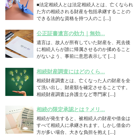
■法定相続人とは法定相続人とは、亡くなられ
た方の相続される財産を包括承継することの
できる法的な資格を持つ人のこ […]
公正証書遺言の効力｜無効...
遺言は、故人が所有していた財産を、死去後
に相続人らが誰に帰属させるのか揉めること
がないよう、事前に意思表示して […]
相続財産調査にはどのくら...
相続財産調査とは、亡くなった人の財産を全
て洗い出し、財産額を確定させることです。
相続財産調査は弁護士など専門家 […]
相続の限定承認とは？メリ...
相続が発生すると、被相続人の財産や借金は
すべて相続人に承継されます。しかし借金の
方が多い場合、大きな負担を抱え […]