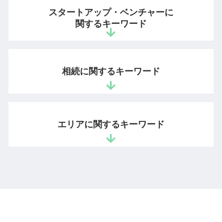
回収できない 売掛金
特許 費用
情報漏洩 損害賠償
スタートアップ・ベンチャーに
労働時間 問題
意匠権 商標権
秘密保持命令 営業秘密
関するキーワード
長時間 労働問題
商標 登録証
営業秘密 侵害罪
退職勧奨 違法
著作物
不正競争防止法 違反
会社 法務
ベンチャー企業 法律相談
意匠権 商標権 違い
有用性 意味
売上 債権回収
法人設立 弁護士
特許 優先権 主張
相続に関するキーワード
営業秘密 有用性
契約書 リーガルチェックとは
雇用契約書 作り方
著作権 権利
営業秘密 管理指針
債権 取り立て
スタートアップ 弁護士 顧問
サイト 著作権
不正競争防止法 顧客情報
懲戒解雇 要件
会社設立 法務
ライセンス 契約
相続放棄 全員
ノウハウ 営業秘密
リーガルチェックとは
特許庁 スタートアップ 支援
生成 ai 画像 著作権
遺留分 請求 兄弟
営業秘密 侵害
エリアに関するキーワード
法務 顧問
会社設立 弁護士
特許権 承継
自筆証書遺言 公正証書遺言
不正競争防止法 非公知性
新入社員 コンプライアンス
ベンチャー 法務
公正証書遺言 遺留分
営業秘密 訴訟
業務委託契約 請負契約 違い
ベンチャー支援 法律事務所
秘密 証書
営業秘密とは
企業法務 相談 弁護士 市ヶ谷
労働問題 パワハラ
起業支援 弁護士
相続 範囲
不正競争防止法 営業秘密
ベンチャー支援 相談 弁護士 麹町
企業 弁護士
スタートアップ 契約書 弁護士
遺言 遺産分割協議
相続問題 相談 弁護士 港区
未収金 回収
起業 弁護士 相談
公正証書遺言 効力 遺留分
営業秘密 相談 弁護士 文京区
不当解雇 会社側
起業 法律相談
相続放棄 裁判所
ベンチャー支援 相談 弁護士 千代田区
債権 未回収
ベンチャー 法律相談
遺留分 裁判