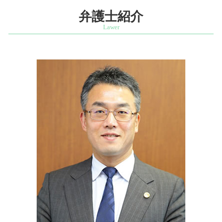
スタートアップ支援 相談 弁護士 四ッ谷
企業法務 法律事務所
ビジネスモデル 適法 弁護士
法定相続人 放棄
商標権利取得 相談 弁護士 港区
弁護士紹介
企業 法務部
スタートアップ 企業支援
代襲相続 割合
知的財産紛争 相談 弁護士 港区
スタートアップ企業 顧問契約
相続財産調査 費用
知的財産紛争 相談 弁護士 麹町
ベンチャー企業 法務
遺産分割協議書 相続人
企業法務 相談 弁護士 千代田区
遺言 相談
特許権利取得 相談 弁護士 市ヶ谷
借金 死亡 相続
発明者 開発者保護 相談 弁護士 文京区
限定承認 相続
相続問題 相談 弁護士 市ヶ谷
配偶者 遺留分
営業秘密 相談 弁護士 千代田区
相続財産調査 自分で
相続問題 相談 弁護士 麹町
不動産 遺産分割協議 書
特許権利取得 相談 弁護士 港区
スタートアップ支援 相談 弁護士 麹町
スタートアップ支援 相談 弁護士 文京区
商標権利取得 相談 弁護士 四ッ谷
相続問題 相談 弁護士 文京区