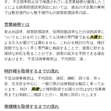
す。 不正競争防止法で保護されている営業秘密が漏洩したこ
とによる損害賠償請求訴訟においては、過去の大企業の事例
では数百億円から数千億円もの損害賠償請求の認...
営業秘密とは
差止め請求、損害賠償請求、信用回復請求などの法的請求に
ついてもこれを行うに際しても法律の専門家である
弁護士
に
よる介入が避けては通れません。これかを検討の方は、検討
段階でなるべく早く専門家に相談することで、侵害に対する
適切な対応を取ることができ、損害の拡大を予防できる場合
があります。 千且法律事務所は、千代田区、港...
特許権を取得するまでの流れ
千且法律事務所は、千代田区、港区、麹町、四ツ谷、市ヶ
谷、文京区を中心に、一都三県の法律相談を幅広く承ってお
ります。 特許・
商標
など権利取得でお困りの方はぜひ当事務
所までお気軽にご相談ください。親身に対応いたします。
商標権を取得するまでの流れ