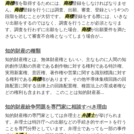
商標
権を取得するためには、
商標
登録をしなければなりませ
ん。
商標
登録を行うには調査、出願、審査、登録という4つの
段階を踏むことが大切です。
商標
登録をする際には、いきな
り出願をするのではなく、調査を行うことが必須となりま
す。調査を行わずに出願をした場合、
商標
が出願要件を満た
さないとして審査不合格となってしまう場合が...
知的財産の種類
知的財産権とは、無体財産権ともいい、主なものに人間の知
的創作活動の所産である創作物に対する権利である特許権、
実用新案権、意匠権、著作権や営業に関する識別標識に対す
る権利である
商標
権があります。その他半導体集積回路の回
路配置に関する法律上の回路配置権、種苗法上の育成者権な
どの権利も含まれます。 このことは知的財産基...
知的財産紛争問題を専門家に相談すべき理由
知的財産権の専門家としては弁理士と
弁護士
が挙げられま
す。弁理士は特許庁への出願などの手続き的サポートを行う
ことを専門分野としています。弁理士であっても一部の事件