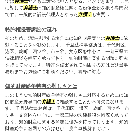
では
弁護士
とともに訴訟代理人となることができます。 これ
に対して
弁護士
は知的財産権に関する紛争全般を扱う専門家
です。一般的に訴訟代理人となった
弁護士
も実質...
特許権侵害訴訟の流れ
そのため、訴訟提起する場合には知的財産専門の
弁護士
に依
頼することをお勧めします。 千且法律事務所は、千代田区、
港区、麹町、四ツ谷、市ヶ谷、文京区を中心に、一都三県の
法律相談を幅広く承っており、知的財産に関する問題に強み
を持っております。特許を侵害されてお困りの方はぜひ当事
務所までお気軽にご相談ください。親身に対応...
知的財産紛争特有の難しさとは
このような知的財産紛争特有の難しさに対応するためには知
的財産分野専門の
弁護士
に相談することが不可欠になりま
す。 千且法律事務所は、千代田区、港区、麹町、四ツ谷、市
ヶ谷、文京区を中心に、一都三県の法律相談を幅広く承って
おり、知的財産に関する問題に強みを持っております。知的
財産紛争にお困りの方はぜひ一度当事務所までご...