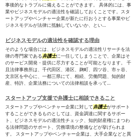
事後的なトラブルに備えることができます。 具体的には、事
業やビジネスモデルの適法性を確認しておくことです。スタ
ートアップやベンチャー企業が新たに行おうとする事業やビ
ジネスモデルが法律に抵触していないか、とい...
ビジネスモデルの適法性を確認する理由
そのような場合には、ビジネスモデルの適法性リサーチを法
律の専門家である
弁護士
に一任してしまうことで、企業はそ
のサービス開発・提供に尽力することが可能となります。 千
且法律事務所は、千代田区、港区、麹町、四ツ谷、市ヶ谷、
文京区を中心に、一都三県にて、相続、労働問題、知的財
産、特許、企業法務についての法律相談を承って...
スタートアップ支援で弁護士に相談できること
スタートアップやベンチャー企業に対して
弁護士
がサポート
することができるものとしては、資金調達に関するサポー
ト、ビジネスモデルの適法性チェック、知的財産権にまつわ
る法律問題のサポート、労務環境の整備などが挙げられま
す。 スタートアップやベンチャー企業は、大手企業などと異