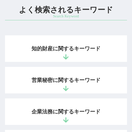
よく検索されるキーワード
知的財産に関するキーワード
職務開発 紛争
登録査定 特許
営業秘密に関するキーワード
意匠権 登録
システム 著作権
意匠権 商標権
営業秘密とは
写真 著作権
営業秘密 情報
企業法務に関するキーワード
意匠権 事例
情報漏洩 損害賠償
ダウンロード 違法
営業秘密 侵害
webサイト 著作権
営業秘密 侵害罪