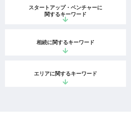
法務 顧問
商標権 侵害 とは
営業秘密 保護
スタートアップ・ベンチャーに
残業 問題
特許 優先権 主張
不正競争防止法
関するキーワード
リーガルチェック 法務部
商標法 改正
営業秘密 有用性
契約書 リーガルチェックとは
知的財産 登録
不正競争防止法 非公知性
企業倫理 違反
ベンチャー 法務
商標権 弁護士
ノウハウ 営業秘密
企業法務 法律事務所
会社設立 弁護士
コピー商品 ブランド
相続に関するキーワード
不正競争防止法 違反
回収できない 売掛金
スタートアップ 契約書 弁護士
著作権 非親告罪
秘密管理性
不当解雇 労働審判
会社設立 法務
著作権 侵害 時効
ノウハウ 保護
コンプライアンスに抵触
ベンチャー企業 法律相談
特許 意匠 商標
不動産 遺産分割協議 書
秘密保持命令 営業秘密
監査役 顧問弁護士 兼任
特許庁 スタートアップ 支援
ソフトウェア 著作権
相続放棄 全員
不正競争防止法 営業秘密
エリアに関するキーワード
債権 未回収
起業 法律相談
国内優先権 わかりやすく
遺留分 権利
不正競争防止法 顧客情報
会社 顧問弁護士
起業 弁護士 相談
法定相続分 遺留分
営業秘密 管理指針
債権回収 会社 取立て
起業支援 弁護士
親 財産分与
有用性 意味
企業法務 相談 弁護士 千代田区
法令遵守 違反
ベンチャー企業 法務
遺留分 請求権
営業秘密 訴訟
企業法務 相談 弁護士 港区
業務委託契約 請負契約 違い
法人設立 弁護士
公正証書遺言 効力 遺留分
相続問題 相談 弁護士 文京区
債権 売掛金
雇用契約書 作り方
公正証書遺言 検認
相続問題 相談 弁護士 四ッ谷
労働問題 パワハラ
ベンチャー支援 法律事務所
相続放棄 裁判所
営業秘密 相談 弁護士 千代田区
長時間 労働問題
スタートアップ企業 顧問契約
遺留分 請求 兄弟