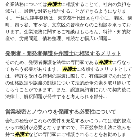
企業法務については
弁護士
に相談することで、社内の負担を
減らし、最適な対応を検討することができるようになりま
す。 千且法律事務所は、東京都千代田区を中心に、港区、麹
町、四ッ谷、市ヶ谷、文京区の皆様からのご相談を承ってお
ります。企業法務に関するご相談はもちろん、特許・知的財
産や、労働問題、債務整理、相続など幅広い問題...
発明者・開発者保護を弁護士に相談するメリット
そのため、発明者保護を法律の専門家である
弁護士
に行なっ
てもらう必要があります。
弁護士
に依頼するメリットとして
は、特許を受ける権利の譲渡に際して、有償譲渡であればそ
の価格設定や譲渡の態様について法的紛争の素を取り除いて
もらうことができます。また、譲渡契約書において契約後に
法律上、解釈問題が発生すると考えられる部分...
営業秘密とノウハウを保護する必要性について
会社の秘密がこれらの要件を充足するかについては法的観点
からの検討が必要となりますので、不正競争防止法に強みを
持つ
弁護士
などの専門家にご相談されることをお勧めしま