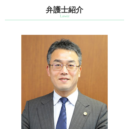
知的財産紛争 相談 弁護士 麹町
不当解雇 アルバイト
ビジネスモデル 適法 弁護士
遺産分割協議 やり直し
商標権利取得 相談 弁護士 港区
弁護士紹介
顧問弁護士とは
スタートアップ 弁護士 顧問
遺留分 兄弟
ベンチャー支援 相談 弁護士 四ッ谷
スタートアップ 企業支援
秘密 証書
企業法務 相談 弁護士 四ッ谷
ベンチャー 法律相談
手書き 遺言書 法務局
企業法務 相談 弁護士 市ヶ谷
相続人 遺留分
企業法務 相談 弁護士 麹町
公正証書遺言 効力
知的財産紛争 相談 弁護士 文京区
法定相続人 放棄
発明者 開発者保護 相談 弁護士 市ヶ谷
遺言 遺産分割協議
特許権利取得 相談 弁護士 千代田区
財産 相続 順位
特許権利取得 相談 弁護士 四ッ谷
代襲相続 割合
商標権利取得 相談 弁護士 文京区
スタートアップ支援 相談 弁護士 四ッ谷
営業秘密 相談 弁護士 市ヶ谷
発明者 開発者保護 相談 弁護士 麹町
営業秘密 相談 弁護士 四ッ谷