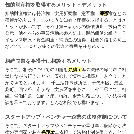
知的財産権を取得するメリット・デメリット
知的財産権には特許権、実用新案権、意匠権、
商標
権などの
種類があります。このような知的財産権を取得することはメ
リットが多いです。それは第三者からの模倣防止、技術力の
公示、他社からの事業活動の参入防止、製品価値の維持、ラ
イセンス収入・資金調達・補助金の獲得、社会的信用の向上
などです。 会社が多くの労力と費用を注ぎ込ん...
相続問題を弁護士に相談するメリット
そこで、相続についての問題を
弁護士
等の法律の専門家に相
談しながら行うことで、安心して慎重に相続と向き合うこと
ができるといえます。 千且法律事務所は、千代田区、港区、
麹町、四ツ谷、市ヶ谷、文京区を中心に、一都三県にて、相
続、労働問題、知的財産、特許、企業法務についての法律相
談を承っております。どんな相談でも構いませ...
スタートアップ・ベンチャー企業の法務体制について
そこで、スタートアップやベンチャー企業は早い段階から法
律の専門家である
弁護士
に依頼して法務体制を整えることで