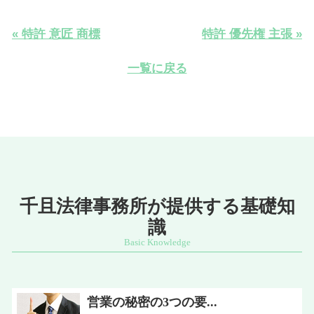
« 特許 意匠 商標
特許 優先権 主張 »
一覧に戻る
千且法律事務所が提供する基礎知
識
営業の秘密の3つの要...