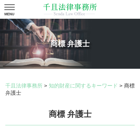
商標 弁護士
千且法律事務所
>
知的財産に関するキーワード
>
商標
弁護士
商標 弁護士