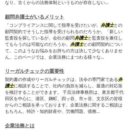
なり、古くからの法務体制というものが存在しない...
顧問弁護士がいるメリット
「コンプライアンスに関して指導を受けたいが、
弁護士
との
顧問契約でそうした指導を受けられるのだろうか。「新しい
監査役を探しているが、会社の顧問
弁護士
と監査役を兼任し
てもらうのは可能なのだろうか。
弁護士
との顧問契約につい
て、このようなお悩みをお持ちの方は決して少なくありませ
ん。このページでは、企業法務にまつわる様々な...
リーガルチェックの重要性
契約書の作成やリーガルチェックは、法令の専門家である
弁
護士
に相談することで、社内の負担を減らし、最適の対応策
を検討することができます。 千且法律事務所は、東京都千代
田区を中心に、港区、麹町、四ッ谷、市ヶ谷、文京区の皆様
からのご相談を承っております。企業法務に関するご相談は
もちろん、特許・知的財産や、労働問題、債務...
企業法務とは