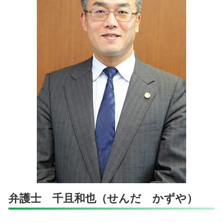
スタートアップ支援 相談 弁護士 港区
遺言 相談
企業法務 相談 弁護士 市ヶ谷
遺留分 兄弟
発明者 開発者保護 相談 弁護士 四ッ谷
相続問題 相談 弁護士 四ッ谷
企業法務 相談 弁護士 千代田区
知的財産紛争 相談 弁護士 千代田区
知的財産紛争 相談 弁護士 文京区
弁護士 千且和也（せんだ かずや）