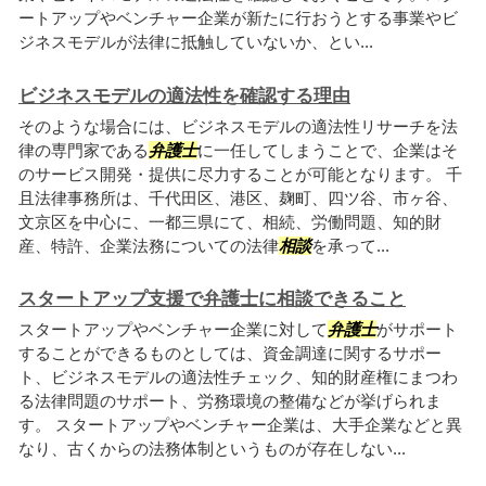
ートアップやベンチャー企業が新たに行おうとする事業やビ
ジネスモデルが法律に抵触していないか、とい...
ビジネスモデルの適法性を確認する理由
そのような場合には、ビジネスモデルの適法性リサーチを法
律の専門家である
弁護士
に一任してしまうことで、企業はそ
のサービス開発・提供に尽力することが可能となります。 千
且法律事務所は、千代田区、港区、麹町、四ツ谷、市ヶ谷、
文京区を中心に、一都三県にて、相続、労働問題、知的財
産、特許、企業法務についての法律
相談
を承って...
スタートアップ支援で弁護士に相談できること
スタートアップやベンチャー企業に対して
弁護士
がサポート
することができるものとしては、資金調達に関するサポー
ト、ビジネスモデルの適法性チェック、知的財産権にまつわ
る法律問題のサポート、労務環境の整備などが挙げられま
す。 スタートアップやベンチャー企業は、大手企業などと異
なり、古くからの法務体制というものが存在しない...