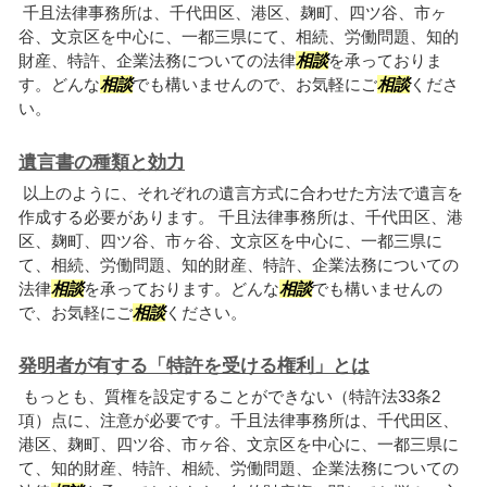
千且法律事務所は、千代田区、港区、麹町、四ツ谷、市ヶ
谷、文京区を中心に、一都三県にて、相続、労働問題、知的
財産、特許、企業法務についての法律
相談
を承っておりま
す。どんな
相談
でも構いませんので、お気軽にご
相談
くださ
い。
遺言書の種類と効力
以上のように、それぞれの遺言方式に合わせた方法で遺言を
作成する必要があります。 千且法律事務所は、千代田区、港
区、麹町、四ツ谷、市ヶ谷、文京区を中心に、一都三県に
て、相続、労働問題、知的財産、特許、企業法務についての
法律
相談
を承っております。どんな
相談
でも構いませんの
で、お気軽にご
相談
ください。
発明者が有する「特許を受ける権利」とは
もっとも、質権を設定することができない（特許法33条2
項）点に、注意が必要です。千且法律事務所は、千代田区、
港区、麹町、四ツ谷、市ヶ谷、文京区を中心に、一都三県に
て、知的財産、特許、相続、労働問題、企業法務についての