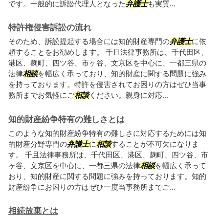
です。一般的に訴訟代理人となった
弁護士
も実質...
特許権侵害訴訟の流れ
そのため、訴訟提起する場合には知的財産専門の
弁護士
に依
頼することをお勧めします。 千且法律事務所は、千代田区、
港区、麹町、四ツ谷、市ヶ谷、文京区を中心に、一都三県の
法律
相談
を幅広く承っており、知的財産に関する問題に強み
を持っております。特許を侵害されてお困りの方はぜひ当事
務所までお気軽にご
相談
ください。親身に対応...
知的財産紛争特有の難しさとは
このような知的財産紛争特有の難しさに対応するためには知
的財産分野専門の
弁護士
に
相談
することが不可欠になりま
す。 千且法律事務所は、千代田区、港区、麹町、四ツ谷、市
ヶ谷、文京区を中心に、一都三県の法律
相談
を幅広く承って
おり、知的財産に関する問題に強みを持っております。知的
財産紛争にお困りの方はぜひ一度当事務所までご...
相続放棄とは