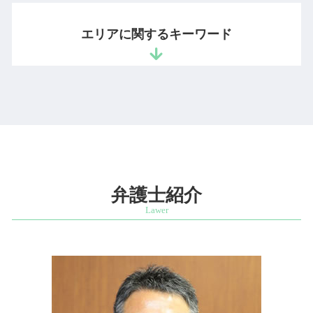
新入社員 コンプライアンス
ビジネスモデル 適法 弁護士
職務開発 紛争
相続放棄 全員
不正競争防止法
リーガルチェック 法務部
起業 弁護士 相談
イラスト 著作権
親 財産分与
秘密保持命令 営業秘密
エリアに関するキーワード
リーガルチェックとは
起業支援 弁護士
意匠権 事例
相続放棄 裁判所
不正競争防止法 非公知性
退職勧奨 違法
ベンチャー企業 法務
代襲相続 割合
ノウハウ 保護
債権回収 会社 取立て
法人設立 弁護士
限定承認 相続
有用性 意味
商標権利取得 相談 弁護士 港区
債権 未回収
雇用契約書 作り方
遺留分 裁判
秘密管理性
企業法務 相談 弁護士 麹町
法務 顧問
ベンチャー支援 法律事務所
配偶者 遺留分
ベンチャー支援 相談 弁護士 四ッ谷
企業法務 法律事務所
スタートアップ企業 顧問契約
遺産分割協議 やり直し
営業秘密 相談 弁護士 四ッ谷
企業倫理 違反
会社設立 法務
遺言 遺産分割協議
営業秘密 相談 弁護士 港区
企業 弁護士
会社設立 弁護士
手書き 遺言書 法務局
営業秘密 相談 弁護士 文京区
業務委託契約 請負契約 違い
スタートアップ 契約書 弁護士
法定相続分 遺留分
発明者 開発者保護 相談 弁護士 麹町
弁護士紹介
顧問弁護士とは
ベンチャー 法律相談
自筆証書遺言 公正証書遺言
商標権利取得 相談 弁護士 麹町
ベンチャー 法務
公正証書遺言 効力 遺留分
営業秘密 相談 弁護士 市ヶ谷
スタートアップ 企業支援
法定相続人 放棄
企業法務 相談 弁護士 四ッ谷
相続 順位
知的財産紛争 相談 弁護士 市ヶ谷
秘密 証書
知的財産紛争 相談 弁護士 四ッ谷
不動産 遺産分割協議 書
企業法務 相談 弁護士 港区
秘密証書遺言 作成