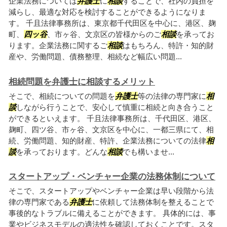
企業法務については
弁護士
に
相談
することで、社内の負担を
減らし、最適な対応を検討することができるようになりま
す。 千且法律事務所は、東京都千代田区を中心に、港区、麹
町、
四ッ谷
、市ヶ谷、文京区の皆様からのご
相談
を承ってお
ります。企業法務に関するご
相談
はもちろん、特許・知的財
産や、労働問題、債務整理、相続など幅広い問題...
相続問題を弁護士に相談するメリット
そこで、相続についての問題を
弁護士
等の法律の専門家に
相
談
しながら行うことで、安心して慎重に相続と向き合うこと
ができるといえます。 千且法律事務所は、千代田区、港区、
麹町、四ツ谷、市ヶ谷、文京区を中心に、一都三県にて、相
続、労働問題、知的財産、特許、企業法務についての法律
相
談
を承っております。どんな
相談
でも構いませ...
スタートアップ・ベンチャー企業の法務体制について
そこで、スタートアップやベンチャー企業は早い段階から法
律の専門家である
弁護士
に依頼して法務体制を整えることで
事後的なトラブルに備えることができます。 具体的には、事
業やビジネスモデルの適法性を確認しておくことです。スタ