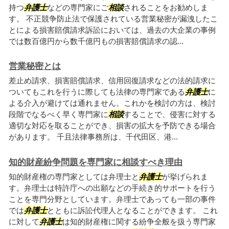
持つ
弁護士
などの専門家にご
相談
されることをお勧めしま
す。 不正競争防止法で保護されている営業秘密が漏洩したこ
とによる損害賠償請求訴訟においては、過去の大企業の事例
では数百億円から数千億円もの損害賠償請求の認...
営業秘密とは
差止め請求、損害賠償請求、信用回復請求などの法的請求に
ついてもこれを行うに際しても法律の専門家である
弁護士
に
よる介入が避けては通れません。これかを検討の方は、検討
段階でなるべく早く専門家に
相談
することで、侵害に対する
適切な対応を取ることができ、損害の拡大を予防できる場合
があります。 千且法律事務所は、千代田区、港...
知的財産紛争問題を専門家に相談すべき理由
知的財産権の専門家としては弁理士と
弁護士
が挙げられま
す。弁理士は特許庁への出願などの手続き的サポートを行う
ことを専門分野としています。弁理士であっても一部の事件
では
弁護士
とともに訴訟代理人となることができます。 これ
に対して
弁護士
は知的財産権に関する紛争全般を扱う専門家