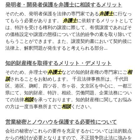
発明者・開発者保護を弁護士に相談するメリット
そのため、発明者保護を法律の専門家である
弁護士
に行なっ
てもらう必要があります。
弁護士
に依頼するメリットとして
は、特許を受ける権利の譲渡に際して、有償譲渡であればそ
の価格設定や譲渡の態様について法的紛争の素を取り除いて
もらうことができます。また、譲渡契約書において契約後に
法律上、解釈問題が発生すると考えられる部分...
知的財産権を取得するメリット・デメリット
そのため、弁理士や
弁護士
などの知的財産権の専門家にご
相
談
されることをお勧めします。 千且法律事務所は、千代田
区、港区、麹町、四ツ谷、市ヶ谷、文京区を中心に、一都三
県にて、知的財産、特許、相続、労働問題、企業法務につい
ての法律
相談
を承っております。知的財産権に関してお悩み
の方は一度当事務所までご
相談
ください。
営業秘密とノウハウを保護する必要性について
会社の秘密がこれらの要件を充足するかについては法的観点
からの検討が必要となりますので、不正競争防止法に強みを