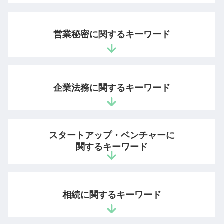
ダウンロード 違法
意匠権 侵害
営業秘密に関するキーワード
職務 著作
生成 ai 画像 著作権
特許申請 資格
営業秘密 訴訟
模倣品 対策
営業秘密 有用性
企業法務に関するキーワード
商標権 違反
営業秘密 保護
特許 審査請求 期限
営業秘密とは
弁理士 訴訟
不正競争防止法 顧客情報
法令遵守 違反
登録査定 特許
不正競争防止法 営業秘密
スタートアップ・ベンチャーに
不当解雇 会社側
著作権 侵害 時効
ノウハウ 営業秘密
関するキーワード
長時間 労働問題
特許 訴訟
情報漏洩 損害賠償
会社 法務
不正競争防止法 営業秘密
営業秘密 侵害罪
売上 債権回収
ベンチャー企業 法律相談
個人 特許 出願
営業秘密 情報
会社 顧問弁護士
スタートアップ 弁護士 顧問
特許出願 時間
相続に関するキーワード
不正競争防止法 違反
懲戒解雇 要件
特許庁 スタートアップ 支援
サイト 著作権
営業秘密 侵害
不当解雇 アルバイト
起業 法律相談
開発者 保護
営業秘密 管理指針