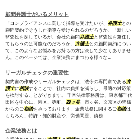
顧問弁護士がいるメリット
「コンプライアンスに関して指導を受けたいが、
弁護士
との
顧問契約でそうした指導を受けられるのだろうか。「新しい
監査役を探しているが、会社の顧問
弁護士
と監査役を兼任し
てもらうのは可能なのだろうか。
弁護士
との顧問契約につい
て、このようなお悩みをお持ちの方は決して少なくありませ
ん。このページでは、企業法務にまつわる様々な...
リーガルチェックの重要性
契約書の作成やリーガルチェックは、法令の専門家である
弁
護士
に
相談
することで、社内の負担を減らし、最適の対応策
を検討することができます。 千且法律事務所は、東京都千代
田区を中心に、港区、麹町、
四ッ谷
、市ヶ谷、文京区の皆様
からのご
相談
を承っております。企業法務に関するご
相談
は
もちろん、特許・知的財産や、労働問題、債務...
企業法務とは