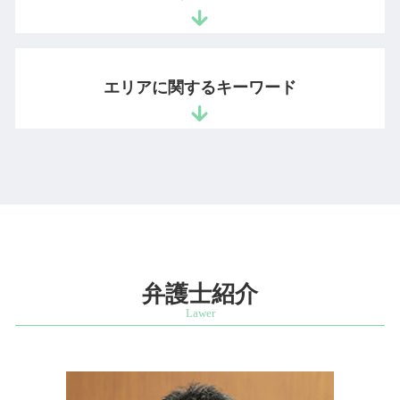
未収金 回収
スタートアップ 企業支援
特許 審査請求 期限
ノウハウ 保護
債権回収 会社 取立て
ベンチャー支援 法律事務所
商標権 弁護士
営業秘密 情報
回収できない 売掛金
雇用契約書 作り方
模倣品 対策
秘密証書遺言 作成
営業秘密 侵害罪
企業間 訴訟
起業 弁護士 相談
特許権 存続期間
相続 順位
有用性 意味
エリアに関するキーワード
法務 顧問
会社設立 弁護士
ソフトウェア 著作権
遺留分 兄弟
営業秘密 有用性
懲戒解雇 要件
ベンチャー 法律相談
相続放棄 全員
不正競争防止法
企業法務 法律事務所
ベンチャー企業 法律相談
公正証書遺言 遺留分
営業秘密 訴訟
営業秘密 相談 弁護士 港区
債権 取り立て
会社設立 法務
手書き 遺言書 法務局
不正競争防止法 営業秘密
知的財産紛争 相談 弁護士 市ヶ谷
会社 顧問弁護士
起業 法律相談
遺産分割協議 やり直し
企業法務 相談 弁護士 文京区
退職勧奨 違法
ベンチャー企業 法務
法定相続分 遺留分
発明者 開発者保護 相談 弁護士 文京区
労働問題 パワハラ
スタートアップ企業 顧問契約
配偶者 遺留分
営業秘密 相談 弁護士 麹町
不当解雇 会社側
スタートアップ 契約書 弁護士
財産 相続 順位
商標権利取得 相談 弁護士 千代田区
企業倫理 違反
起業支援 弁護士
秘密 証書
知的財産紛争 相談 弁護士 千代田区
弁護士紹介
業務委託契約 請負契約 違い
ビジネスモデル 適法 弁護士
公正証書遺言 検認
相続問題 相談 弁護士 市ヶ谷
ベンチャー 法務
相続財産調査 自分で
特許権利取得 相談 弁護士 港区
特許庁 スタートアップ 支援
遺言 相談
スタートアップ支援 相談 弁護士 市ヶ谷
相続財産調査 費用
特許権利取得 相談 弁護士 麹町
借金 死亡 相続