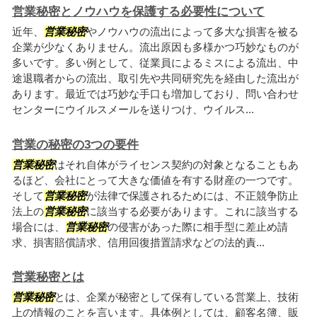
営業秘密とノウハウを保護する必要性について
近年、
営業秘密
やノウハウの流出によって多大な損害を被る
企業が少なくありません。流出原因も多様かつ巧妙なものが
多いです。多い例として、従業員によるミスによる流出、中
途退職者からの流出、取引先や共同研究先を経由した流出が
あります。最近では巧妙な手口も増加しており、問い合わせ
センターにウイルスメールを送りつけ、ウイルス...
営業の秘密の3つの要件
営業秘密
はそれ自体がライセンス契約の対象となることもあ
るほど、会社にとって大きな価値を有する財産の一つです。
そして
営業秘密
が法律で保護されるためには、不正競争防止
法上の
営業秘密
に該当する必要があります。これに該当する
場合には、
営業秘密
の侵害があった際に相手型に差止め請
求、損害賠償請求、信用回復措置請求などの法的責...
営業秘密とは
営業秘密
とは、企業が秘密として保有している営業上、技術
上の情報のことを言います。具体例としては、顧客名簿、販