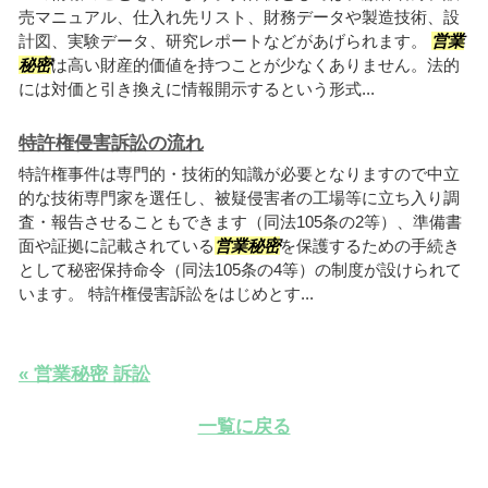
売マニュアル、仕入れ先リスト、財務データや製造技術、設
計図、実験データ、研究レポートなどがあげられます。
営業
秘密
は高い財産的価値を持つことが少なくありません。法的
には対価と引き換えに情報開示するという形式...
特許権侵害訴訟の流れ
特許権事件は専門的・技術的知識が必要となりますので中立
的な技術専門家を選任し、被疑侵害者の工場等に立ち入り調
査・報告させることもできます（同法105条の2等）、準備書
面や証拠に記載されている
営業秘密
を保護するための手続き
として秘密保持命令（同法105条の4等）の制度が設けられて
います。 特許権侵害訴訟をはじめとす...
« 営業秘密 訴訟
一覧に戻る