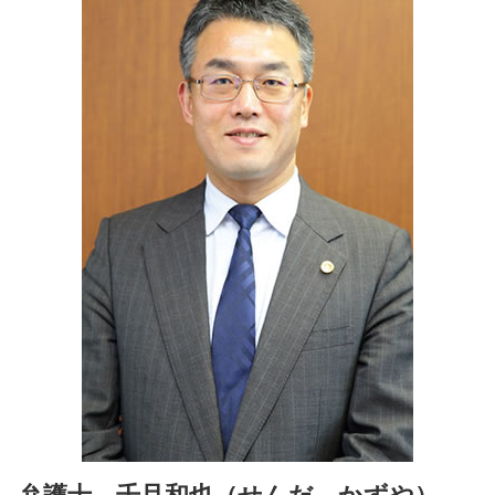
特許権利取得 相談 弁護士 四ッ谷
相続人 遺留分
知的財産紛争 相談 弁護士 港区
相続放棄 裁判所
企業法務 相談 弁護士 港区
公正証書遺言 効力 遺留分
営業秘密 相談 弁護士 千代田区
遺留分 請求権
スタートアップ支援 相談 弁護士 麹町
知的財産紛争 相談 弁護士 麹町
商標権利取得 相談 弁護士 市ヶ谷
ベンチャー支援 相談 弁護士 文京区
商標権利取得 相談 弁護士 文京区