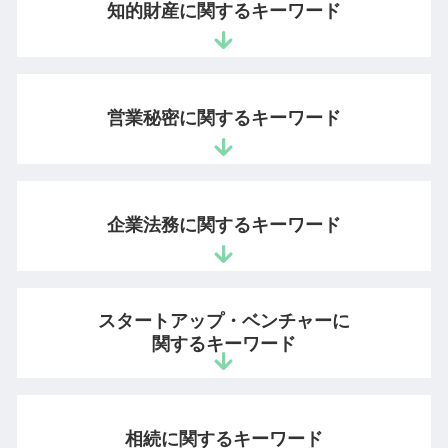
知的財産に関するキーワード
特許 審査請求 費用
著作権侵害 弁護士
営業秘密に関するキーワード
音楽 著作権
意匠権 登録
商標登録 必要性
営業秘密 管理指針
商標権 違反
不正競争防止法 違反
企業法務に関するキーワード
商標権 侵害 とは
情報漏洩 損害賠償
特許出願 時間
営業秘密とは
システム 著作権
ノウハウ 営業秘密
労働時間 問題
生成 ai 画像 著作権
営業秘密 保護
スタートアップ・ベンチャーに
コンプライアンスに抵触
コピー商品 ブランド
営業秘密 侵害
関するキーワード
企業 弁護士
商標法 改正
秘密保持命令 営業秘密
企業 法務部
youtube 著作権
不正競争防止法 非公知性
リーガルチェックとは
法人設立 弁護士
発明者 保護
不正競争防止法 顧客情報
不当解雇 労働審判
スタートアップ 弁護士 顧問
不正競争防止法 営業秘密
相続に関するキーワード
秘密管理性