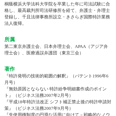
桐蔭横浜大学法科大学院を卒業した年に司法試験に合
格し、最高裁判所司法研修所を経て、弁護士・弁理士
登録し、千且法律事務所設立・きさらぎ国際特許業務
法人復帰。
所属
第二東京弁護士会、日本弁理士会、APAA（アジア弁
理士会）、医療過誤弁護団（東京三会）
著作
『特許発明の技術的範囲の解釈』（パテント1996年6
月号）
『無効原因とならない 特許紛争明細書作成のポイン
ト』（ビジネス法務2007年2月号）
『平成18年特許法改正 シフト補正禁止後の特許申請対
策』（ビジネス法務2007年9月号）
『先使用権制度の円滑な活用に向けて－戦略的なノウ