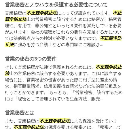
営業秘密とノウハウを保護する必要性について
営業秘密は
不正競争防止法
によって保護されています。
不正
競争防止法
上の営業秘密に該当するためには秘密が、秘密管
理性、有用性、非公知性といった３要件を満たしている必要
があります。会社の秘密がこれらの要件を充足するかについ
ては法的観点からの検討が必要となりますので、
不正競争防
止法
に強みを持つ弁護士などの専門家にご相談さ...
営業の秘密の3つの要件
そして営業秘密が法律で保護されるためには、
不正競争防止
法
上の営業秘密に該当する必要があります。これに該当する
場合には、営業秘密の侵害があった際に相手型に差止め請
求、損害賠償請求、信用回復措置請求などの法的責任追及を
行うことができます。 もっとも、「営業秘密」該当するため
には「秘密として管理されている生産方法、販売...
営業秘密とは
また、営業秘密は
不正競争防止法
による保護を受けていま
す。
不正競争防止法
の保護を受ける秘密とは、「秘密として