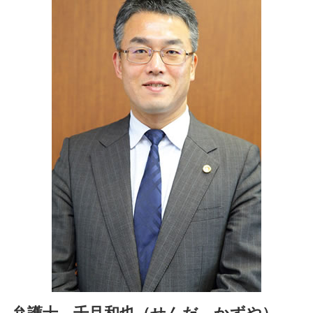
営業秘密 相談 弁護士 千代田区
相続放棄 全員
特許権利取得 相談 弁護士 千代田区
公正証書遺言 効力
スタートアップ支援 相談 弁護士 文京区
相続人 遺留分
スタートアップ支援 相談 弁護士 四ッ谷
公正証書遺言 遺留分
商標権利取得 相談 弁護士 市ヶ谷
ベンチャー支援 相談 弁護士 市ヶ谷
相続問題 相談 弁護士 千代田区
発明者 開発者保護 相談 弁護士 文京区
特許権利取得 相談 弁護士 麹町