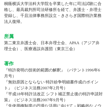
桐蔭横浜大学法科大学院を卒業した年に司法試験に合
格し、最高裁判所司法研修所を経て、弁護士・弁理士
登録し、千且法律事務所設立・きさらぎ国際特許業務
法人復帰。
所属
第二東京弁護士会、日本弁理士会、APAA（アジア弁
理士会）、医療過誤弁護団（東京三会）
著作
『特許発明の技術的範囲の解釈』（パテント1996年6
月号）
『無効原因とならない 特許紛争明細書作成のポイン
ト』（ビジネス法務2007年2月号）
『平成18年特許法改正 シフト補正禁止後の特許申請対
策』（ビジネス法務2007年9月号）
『先使用権制度の円滑な活用に向けて－戦略的なノウ