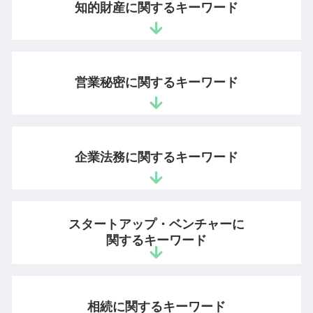
知的財産に関するキーワード
商品 著作権
商標 弁護士
営業秘密に関するキーワード
特許 審査請求 費用
弁理士 訴訟
産業財産権 4 つ
有用性 意味
特許権 承継
営業秘密 侵害
企業法務に関するキーワード
商標 登録料
営業秘密 有用性
システム 著作権
営業秘密 訴訟
特許申請 時間
秘密管理性
懲戒解雇 要件
特許権 存続期間
営業秘密 侵害罪
スタートアップ・ベンチャーに
新入社員 コンプライアンス
ダウンロード 違法
秘密保持命令 営業秘密
関するキーワード
会社 法務
職務 著作
不正競争防止法
コンプライアンスに抵触
意匠権 登録
不正競争防止法 顧客情報
顧問弁護士とは
ベンチャー 法律相談
商標権 違反
営業秘密とは
法務 顧問
特許庁 スタートアップ 支援
商標出願 登録
相続に関するキーワード
不正競争防止法 非公知性