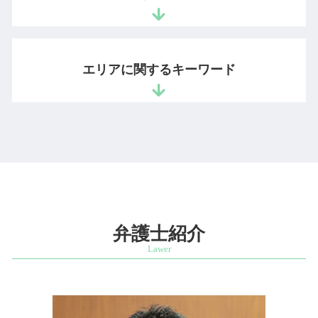
長時間 労働問題
会社設立 弁護士
商標 登録証
不正競争防止法 営業秘密
未収金 回収
起業 弁護士 相談
ライセンス 契約
情報漏洩 損害賠償
中小企業 顧問弁護士
スタートアップ企業 顧問契約
著作権 侵害 時効
借金 死亡 相続
営業秘密 管理指針
監査役 顧問弁護士 兼任
法人設立 弁護士
イラスト 著作権
相続 順位
ノウハウ 保護
エリアに関するキーワード
企業 弁護士
起業支援 弁護士
著作権 権利
遺言 遺産分割協議
営業秘密 情報
会社の顧問弁護士
ベンチャー支援 法律事務所
秘密証書遺言 作成
営業秘密 保護
法令遵守 違反
起業 法律相談
遺留分 請求 兄弟
不正競争防止法 違反
発明者 開発者保護 相談 弁護士 港区
不良債権 回収
雇用契約書 作り方
遺言 相談
ノウハウ 営業秘密
相続問題 相談 弁護士 文京区
不当解雇 アルバイト
ベンチャー企業 法務
代襲相続 割合
スタートアップ支援 相談 弁護士 市ヶ谷
退職勧奨 違法
スタートアップ 弁護士 顧問
法定相続人 順位
相続問題 相談 弁護士 麹町
回収できない 売掛金
会社設立 法務
相続財産調査 費用
商標権利取得 相談 弁護士 港区
売上 債権回収
ベンチャー企業 法律相談
公正証書遺言 検認
営業秘密 相談 弁護士 文京区
不当解雇 会社側
ビジネスモデル 適法 弁護士
遺産分割協議書 相続人
相続問題 相談 弁護士 市ヶ谷
弁護士紹介
顧問弁護士 法律事務所
スタートアップ 企業支援
相続財産調査 自分で
特許権利取得 相談 弁護士 市ヶ谷
ベンチャー 法務
手書き 遺言書 法務局
商標権利取得 相談 弁護士 文京区
スタートアップ 契約書 弁護士
遺留分 権利
商標権利取得 相談 弁護士 四ッ谷
相続 範囲
発明者 開発者保護 相談 弁護士 千代田区
公正証書遺言 効力 遺留分