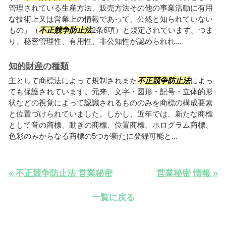
管理されている生産方法、販売方法その他の事業活動に有用
な技術上又は営業上の情報であって、公然と知られていない
もの」（
不正競争防止法
2条6項）と規定されています。つま
り、秘密管理性、有用性、非公知性が認められれ...
知的財産の種類
主として商標法によって規制されまた
不正競争防止法
によっ
ても保護されています。元来、文字・図形・記号・立体的形
状などの視覚によって認識されるもののみを商標の構成要素
と位置づけられていました。しかし、近年では、新たな商標
として音の商標、動きの商標、位置商標、ホログラム商標、
色彩のみからなる商標の5つが新たに登録可能と...
« 不正競争防止法 営業秘密
営業秘密 情報 »
一覧に戻る