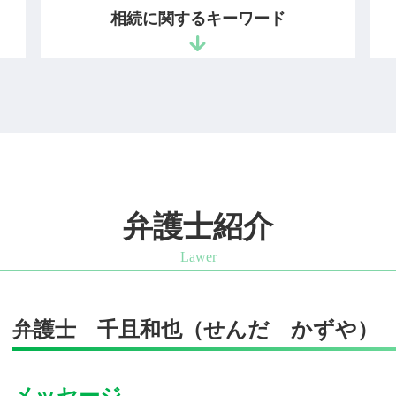
秘密管理性
相続に関するキーワード
営業秘密とは
情報漏洩 損害賠償
不正競争防止法 非公知性
不動産 遺産分割協議 書
営業秘密 有用性
遺産分割協議 やり直し
営業秘密 情報
公正証書遺言 検認
有用性 意味
親 財産分与
営業秘密 管理指針
相続 範囲
営業秘密 訴訟
相続財産調査 費用
不正競争防止法 違反
法定相続分 遺留分
弁護士紹介
不正競争防止法 顧客情報
相続放棄 裁判所
不正競争防止法
法定相続人 放棄
営業秘密 保護
遺留分 裁判
不正競争防止法 営業秘密
相続放棄 全員
営業秘密 侵害罪
弁護士 千且和也（せんだ かずや）
遺留分 権利
営業秘密 侵害
配偶者 遺留分
ノウハウ 営業秘密
自筆証書遺言 公正証書遺言
ノウハウ 保護
メッセージ
公正証書遺言 効力