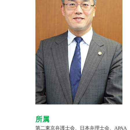
技術 的 な 思想
ベンチャー支援 法律事務所
起業 法律相談
ベンチャー企業 法務
所属
第二東京弁護士会、日本弁理士会、APA