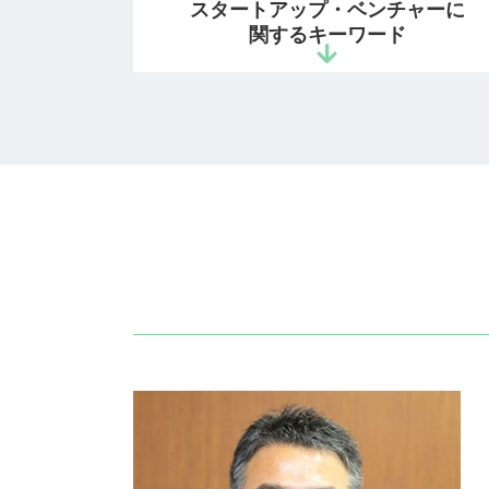
スタートアップ・ベンチャーに
国内優先権 わかりやすく
関するキーワード
システム 著作権
著作権侵害 弁護士
特許 訴訟
起業 弁護士 相談
著作物
スタートアップ 企業支援
商標権 事件
特許庁 スタートアップ 支援
意匠権 商標権 違い
雇用契約書 作り方
商標権 存続期間
ベンチャー企業 法律相談
特許 商標 登録
ベンチャー 法務
意匠権 出願
スタートアップ 弁護士 顧問
個人 特許 出願
起業支援 弁護士
意匠権 侵害
ベンチャー 法律相談
商標権 弁護士
会社設立 弁護士
著作権 侵害 時効
スタートアップ企業 顧問契約
コピー商品 ブランド
スタートアップ 契約書 弁護士
商標 検索
会社設立 法務
著作権 権利
法人設立 弁護士
商標権 侵害 とは
ビジネスモデル 適法 弁護士