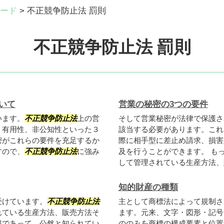
ード
>
不正競争防止法 罰則
不正競争防止法 罰則
いて
営業の秘密の3つの要件
います。
不正競争防止法
上の営
そして営業秘密が法律で保護さ
、有用性、非公知性といった３
該当する必要があります。これ
密がこれらの要件を充足するか
際に相手型に差止め請求、損害
すので、
不正競争防止法
に強み
及を行うことができます。 も
して管理されている生産方法、販
知的財産の種類
受けています。
不正競争防止法
主として商標法によって規制さ
れている生産方法、販売方法そ
ます。元来、文字・図形・記号
報であって、公然と知られてい
ののみを商標の構成要素と位置