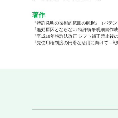
著作
『特許発明の技術的範囲の解釈』（パテント
『無効原因とならない 特許紛争明細書作成
『平成18年特許法改正 シフト補正禁止後の
『先使用権制度の円滑な活用に向けて－戦略