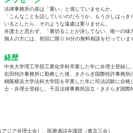
相続 対象 財産
法律事務所の扉は「重い」と感じていませんか。
相続 法律事務所
「こんなことを話していいのだろうか、もう少しはっき
遺留分 請求 兄弟
いるとしたら、そのような遠慮は要りません。
遺産分割協議書 相続人
弁護士と思わず、「裏切ることが決してない、唯一の味
法定相続人 順位
個人の方には、初回に限り30分の無料相談を行っていま
経歴
中央大学理工学部工業化学科卒業した年に弁理士登録し
右田特許事務所に勤務した後、きさらぎ国際特許事務所(
桐蔭横浜大学法科大学院を卒業した年に司法試験に合格
士・弁理士登録し、千且法律事務所設立・きさらぎ国際
A（アジア弁理士会）、医療過誤弁護団（東京三会）