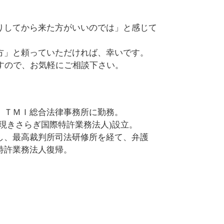
法令遵守 違反
商標権利取得 相談 弁護士 市ヶ谷
スタートアップ支援 相談 弁護士 市ヶ
りしてから来た方がいいのでは」と感じて
谷
営業秘密 相談 弁護士 市ヶ谷
方」と頼っていただければ、幸いです。
特許権利取得 相談 弁護士 文京区
すので、お気軽にご相談下さい。
企業法務 相談 弁護士 千代田区
営業秘密 相談 弁護士 四ッ谷
特許権利取得 相談 弁護士 港区
、ＴＭＩ総合法律事務所に勤務。
現きさらぎ国際特許業務法人)設立。
し、最高裁判所司法研修所を経て、弁護
特許業務法人復帰。