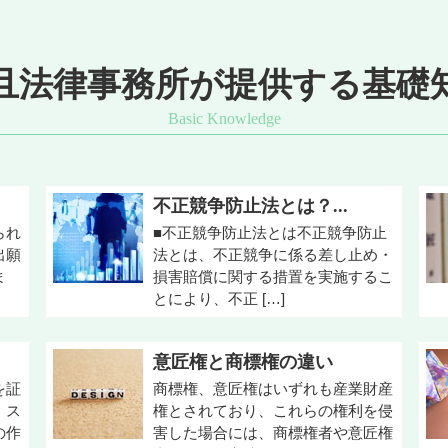
且法律事務所が提供する基礎
不正競争防止法とは？...
られ
■不正競争防止法とは不正競争防止
出願
法とは、不正競争に係る差し止め・
ま
損害賠償に関する措置を実施するこ
とにより、不正 […]
意匠権と商標権の違い
を証
商標権、意匠権はいずれも産業財産
、ス
権とされており、これらの権利を侵
の作
害した場合には、商標権者や意匠権