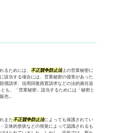
れるためには、
不正競争防止法
上の営業秘密に
に該当する場合には、営業秘密の侵害があった
賠償請求、信用回復措置請求などの法的責任追
っとも、「営業秘密」該当するためには「秘密と
売...
れまた
不正競争防止法
によっても保護されてい
・立体的形状などの視覚によって認識されるも
づけられていました。しかし、近年では、新た