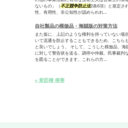
ないもの」（
不正競争防止法
2条6項）と規定さ
性、有用性、非公知性が認められれ...
自社製品の模倣品・海賊版の対策方法
また仮に、上記のような権利を持っていない場
いて流通を防止することもできるため、こちら
と良いでしょう。 そして、こうした模倣品、海
に対して警告状を送る、調停や仲裁、民事裁判
を図ることができます。これらの方...
« 意匠権 侵害