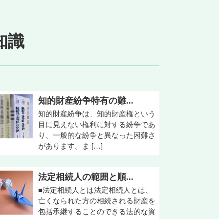
知識
知的財産紛争特有の難...
知的財産紛争は、知的財産権という
目に見えない権利に対する紛争であ
り、一般的な紛争と異なった困難さ
があります。ま […]
法定相続人の範囲と順...
■法定相続人とは法定相続人とは、
亡くなられた方の相続される財産を
包括承継することのできる法的な資