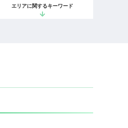
売上 債権回収
エリアに関するキーワード
労働時間 問題
契約書 確認
退職勧奨 違法
発明者 開発者保護 相談 弁護士 文京
新入社員 コンプライアンス
区
不当解雇 会社側
営業秘密 相談 弁護士 港区
会社 顧問弁護士
ベンチャー支援 相談 弁護士 港区
企業間 訴訟
商標権利取得 相談 弁護士 麹町
法務 顧問
発明者 開発者保護 相談 弁護士 港区
長時間 労働問題
知的財産紛争 相談 弁護士 市ヶ谷
労働問題 パワハラ
商標権利取得 相談 弁護士 文京区
コンプライアンスに抵触
商標権利取得 相談 弁護士 港区
不当解雇 アルバイト
商標権利取得 相談 弁護士 千代田区
債権 取り立て
発明者 開発者保護 相談 弁護士 千代
コンプライアンス 違反
田区
未収金 回収
営業秘密 相談 弁護士 麹町
企業 弁護士
営業秘密 相談 弁護士 文京区
回収できない 売掛金
特許権利取得 相談 弁護士 市ヶ谷