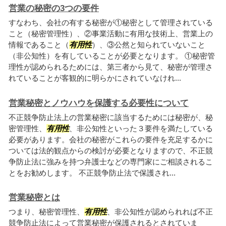
営業の秘密の3つの要件
すなわち、会社の有する秘密が①秘密として管理されている
こと（秘密管理性）、②事業活動に有用な技術上、営業上の
情報であること（
有用性
）、③公然と知られていないこと
（非公知性）を有していることが必要となります。 ①秘密管
理性が認められるためには、第三者から見て、秘密が管理さ
れていることが客観的に明らかにされていなけれ...
営業秘密とノウハウを保護する必要性について
不正競争防止法上の営業秘密に該当するためには秘密が、秘
密管理性、
有用性
、非公知性といった３要件を満たしている
必要があります。会社の秘密がこれらの要件を充足するかに
ついては法的観点からの検討が必要となりますので、不正競
争防止法に強みを持つ弁護士などの専門家にご相談されるこ
とをお勧めします。 不正競争防止法で保護され...
営業秘密とは
つまり、秘密管理性、
有用性
、非公知性が認められれば不正
競争防止法によって営業秘密が保護されるとされていま