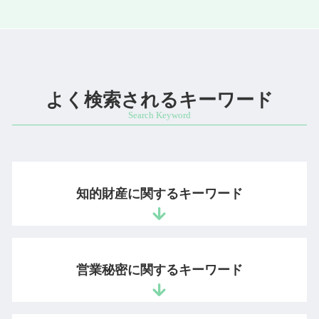
よく検索されるキーワード
知的財産に関するキーワード
個人 特許 出願
開発者 保護
営業秘密に関するキーワード
産業財産権 4 つ
サイト 著作権
著作権 権利