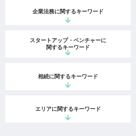
不正競争防止法 顧客情報
特許出願 時間
営業秘密 情報
企業法務に関するキーワード
意匠権 事例
不正競争防止法 違反
webサイト 著作権
有用性 意味
商標 登録料
営業秘密 侵害罪
会社 顧問弁護士
意匠権 出願
秘密保持命令 営業秘密
スタートアップ・ベンチャーに
会社の顧問弁護士
コピー商品 ブランド
営業秘密とは
関するキーワード
新入社員 コンプライアンス
生成 ai 画像 著作権
営業秘密 有用性
企業倫理 違反
特許申請 資格
ノウハウ 保護
契約書 確認
ベンチャー支援 法律事務所
商標権 侵害 とは
秘密管理性
中小企業 顧問弁護士
ビジネスモデル 適法 弁護士
特許 意匠 商標
相続に関するキーワード
営業秘密 侵害
労働時間 問題
起業 弁護士 相談
デザイン 著作権
営業秘密 保護
残業 問題
ベンチャー 法務
ライセンス 契約
営業秘密 管理指針
顧問弁護士 法律事務所
スタートアップ 契約書 弁護士
youtube 著作権
相続人 遺留分
ノウハウ 営業秘密
債権回収 法律
雇用契約書 作り方
知的財産 登録
遺言 相談
不正競争防止法
エリアに関するキーワード
懲戒解雇 要件
法人設立 弁護士
登録査定 特許
法定相続人 順位
情報漏洩 損害賠償
監査役 顧問弁護士 兼任
スタートアップ 企業支援
遺産分割協議 やり直し
不正競争防止法 非公知性
企業法務 法律事務所
ベンチャー企業 法務
公正証書遺言 効力
営業秘密 訴訟
相続問題 相談 弁護士 千代田区
契約書 リーガルチェックとは
スタートアップ企業 顧問契約