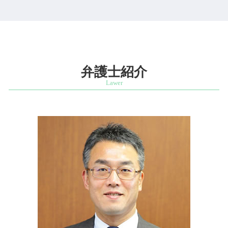
借金 死亡 相続
不正競争防止法 営業秘密
特許権利取得 相談 弁護士 港区
顧問弁護士とは
起業支援 弁護士
法定相続人 放棄
営業秘密 相談 弁護士 麹町
債権 未回収
会社設立 法務
限定承認 相続
特許権利取得 相談 弁護士 四ッ谷
債権回収 会社 取立て
会社設立 弁護士
遺留分 権利
スタートアップ支援 相談 弁護士 文京区
不当解雇 会社側
ベンチャー 法律相談
遺言 遺産分割協議
発明者 開発者保護 相談 弁護士 市ヶ谷
コンプライアンスに抵触
起業 法律相談
相続 対象 財産
相続問題 相談 弁護士 港区
弁護士紹介
企業 弁護士
特許庁 スタートアップ 支援
遺留分 請求権
商標権利取得 相談 弁護士 市ヶ谷
ベンチャー企業 法律相談
相続財産調査 費用
商標権利取得 相談 弁護士 港区
スタートアップ 弁護士 顧問
遺産分割協議書 相続人
企業法務 相談 弁護士 市ヶ谷
相続財産調査 自分で
企業法務 相談 弁護士 千代田区
秘密 証書
知的財産紛争 相談 弁護士 千代田区
自筆証書遺言 公正証書遺言
営業秘密 相談 弁護士 四ッ谷
財産 相続 順位
発明者 開発者保護 相談 弁護士 麹町
相続 順位
発明者 開発者保護 相談 弁護士 四ッ谷
遺留分 兄弟
ベンチャー支援 相談 弁護士 港区
発明者 開発者保護 相談 弁護士 千代田区
相続問題 相談 弁護士 四ッ谷
知的財産紛争 相談 弁護士 麹町