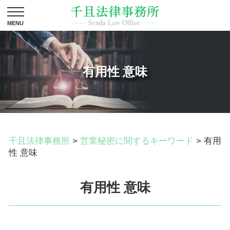
有用性 意味
千且法律事務所
>
営業秘密に関するキーワード
>
有用
性 意味
有用性 意味