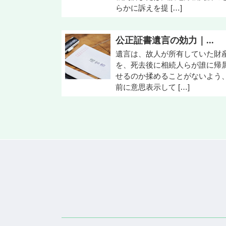
らかに訴えを提 […]
公正証書遺言の効力｜...
遺言は、故人が所有していた財
を、死去後に相続人らが誰に帰
せるのか揉めることがないよう
前に意思表示して […]