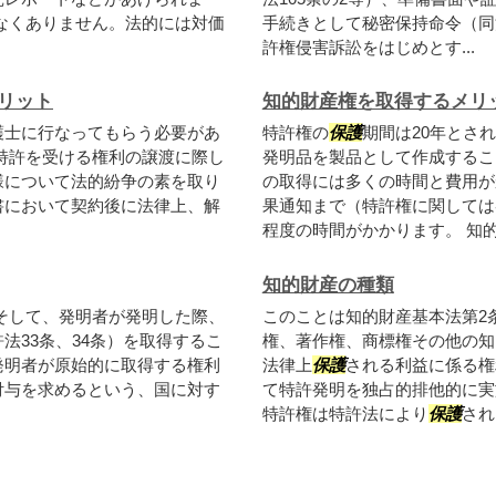
なくありません。法的には対価
手続きとして秘密保持命令（同法
許権侵害訴訟をはじめとす...
リット
知的財産権を取得するメリ
護士に行なってもらう必要があ
特許権の
保護
期間は20年とさ
特許を受ける権利の譲渡に際し
発明品を製品として作成するこ
様について法的紛争の素を取り
の取得には多くの時間と費用が
書において契約後に法律上、解
果通知まで（特許権に関しては
程度の時間がかかります。 知的.
知的財産の種類
そして、発明者が発明した際、
このことは知的財産基本法第2
法33条、34条）を取得するこ
権、著作権、商標権その他の知
発明者が原始的に取得する権利
法律上
保護
される利益に係る権
付与を求めるという、国に対す
て特許発明を独占的排他的に実
特許権は特許法により
保護
され.