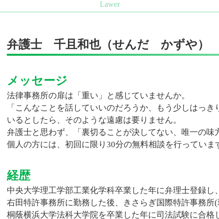
営業秘密 有用性
公正証書遺言 遺留分
不正競争防止法
自筆証書遺言 公正証書遺言
ノウハウ 営業秘密
遺留分 請求権
不正競争防止法 非公知性
弁護士 千且和也（せんだ かずや）
借金 死亡 相続
営業秘密 侵害
不動産 遺産分割協議 書
ノウハウ 保護
法定相続人 順位
不正競争防止法 顧客情報
メッセージ
遺言 相談
限定承認 相続
法律事務所の扉は「重い」と感じていませんか。
遺留分 兄弟
「こんなことを話していいのだろうか、もう少しはっき
公正証書遺言 効力 遺留分
いるとしたら、そのような遠慮は要りません。
公正証書遺言 効力
弁護士と思わず、「裏切ることが決してない、唯一の味
遺産分割協議 やり直し
個人の方には、初回に限り30分の無料相談を行っていま
経歴
中央大学理工学部工業化学科卒業した年に弁理士登録し
右田特許事務所に勤務した後、きさらぎ国際特許事務所(
桐蔭横浜大学法科大学院を卒業した年に司法試験に合格