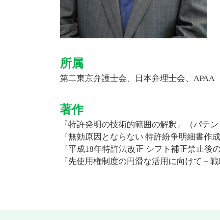
所属
第二東京弁護士会、日本弁理士会、APA
著作
『特許発明の技術的範囲の解釈』（パテント
『無効原因とならない 特許紛争明細書作成
『平成18年特許法改正 シフト補正禁止後の
『先使用権制度の円滑な活用に向けて－戦略