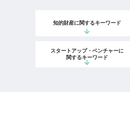
知的財産に関するキーワード
商号 商標
スタートアップ・ベンチャーに
特許 審査請求 費用
関するキーワード
商標出願 登録
産業財産権 4 つ
知的財産権 産業財産権
起業支援 弁護士
特許権 存続期間
雇用契約書 作り方
イラスト 著作権
ビジネスモデル 適法 弁護士
商標 登録証
会社設立 法務
webサイト 著作権
起業 法律相談
知的財産 登録
起業 弁護士 相談
開発者 保護
ベンチャー企業 法務
特許 審査請求 期限
特許庁 スタートアップ 支援