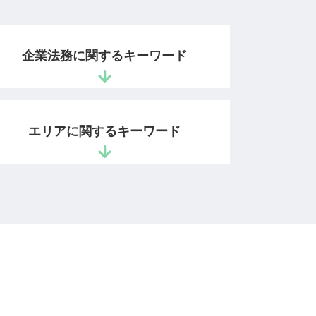
企業法務に関するキーワード
コンプライアンス 違反
回収できない 売掛金
エリアに関するキーワード
未収金 回収
債権 売掛金
中小企業 顧問弁護士
ベンチャー支援 相談 弁護士 文京区
業務委託契約 請負契約 違い
ベンチャー支援 相談 弁護士 市ヶ谷
契約書 リーガルチェックとは
特許権利取得 相談 弁護士 麹町
労働時間 問題
相続問題 相談 弁護士 港区
コンプライアンスに抵触
企業法務 相談 弁護士 千代田区
リーガルチェック 法務部
スタートアップ支援 相談 弁護士 四ッ
債権 取り立て
谷
債権回収 法律
特許権利取得 相談 弁護士 千代田区