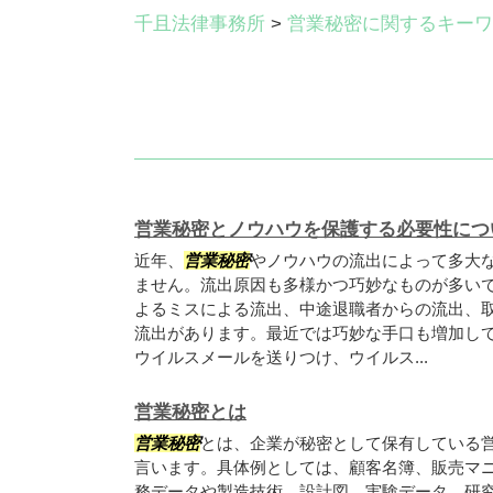
千且法律事務所
>
営業秘密に関するキーワ
営業秘密とノウハウを保護する必要性につ
近年、
営業秘密
やノウハウの流出によって多大
ません。流出原因も多様かつ巧妙なものが多い
よるミスによる流出、中途退職者からの流出、
流出があります。最近では巧妙な手口も増加し
ウイルスメールを送りつけ、ウイルス...
営業秘密とは
営業秘密
とは、企業が秘密として保有している
言います。具体例としては、顧客名簿、販売マ
務データや製造技術、設計図、実験データ、研