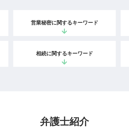
営業秘密に関するキーワード
営業秘密 情報
営業秘密とは
相続に関するキーワード
秘密管理性
情報漏洩 損害賠償
営業秘密 管理指針
遺留分 権利
不正競争防止法 違反
配偶者 遺留分
秘密保持命令 営業秘密
相続 法律事務所
有用性 意味
法定相続分 遺留分
営業秘密 訴訟
遺留分 請求 兄弟
不正競争防止法 営業秘密
相続人 遺留分
営業秘密 保護
財産 相続 順位
弁護士紹介
営業秘密 侵害罪
相続財産調査 自分で