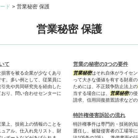
ード
>
営業秘密 保護
営業秘密 保護
いて
営業の秘密の3つの要件
な損害を被る企業が少なくあり
営業秘密
はそれ自体がライセン
です。多い例として、従業員に
って大きな価値を有する財産の
取引先や共同研究先を経由した
ためには、不正競争防止法上の
ており、問い合わせセンターに
当する場合には、
営業秘密
の侵
請求、信用回復措置請求などの法
特許権侵害訴訟の流れ
営業上、技術上の情報のことを
特許権事件は専門的・技術的知
ニュアル、仕入れ先リスト、財
選任し、被疑侵害者の工場等に
究レポートなどがあげられま
法105条の2等）、準備書面や