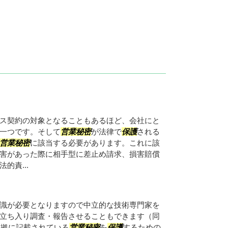
ス契約の対象となることもあるほど、会社にと
一つです。そして
営業秘密
が法律で
保護
される
営業秘密
に該当する必要があります。これに該
害があった際に相手型に差止め請求、損害賠償
的責...
識が必要となりますので中立的な技術専門家を
立ち入り調査・報告させることもできます（同
証拠に記載されている
営業秘密
を
保護
するための