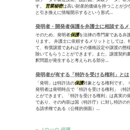
す。
営業秘密
は高い財産的価値を持つことが少
と引き換えに情報開示するという形式...
発明者・開発者保護を弁護士に相談するメ
そのため、発明者
保護
を法律の専門家である弁
ります。 弁護士に依頼するメリットとしては、
て、有償譲渡であればその価格設定や譲渡の態
除いてもらうことができます。また、譲渡契約
釈問題が発生すると考えられる部分...
発明者が有する「特許を受ける権利」とは
「発明」は特許法の
保護
対象となる権利です。 
発明者は発明時点で「特許を受ける権利」（特許
とができます。「特許を受ける権利」は真実の
であり、その内容は国（特許庁）に対し特許の
る請求権である（公権的側面）...
« ノウハウ 保護