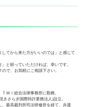
契約書 確認
特許権利取得 相談 弁護士 市ヶ谷
法令遵守 違反
ベンチャー支援 相談 弁護士 港区
債権 未回収
知的財産紛争 相談 弁護士 麹町
企業倫理 違反
発明者 開発者保護 相談 弁護士 港区
法務 顧問
相続問題 相談 弁護士 文京区
リーガルチェックとは
相続問題 相談 弁護士 四ッ谷
顧問弁護士 法律事務所
知的財産紛争 相談 弁護士 文京区
会社 法務
商標権利取得 相談 弁護士 四ッ谷
商標権利取得 相談 弁護士 千代田区
りしてから来た方がいいのでは」と感じて
営業秘密 相談 弁護士 千代田区
営業秘密 相談 弁護士 四ッ谷
方」と頼っていただければ、幸いです。
発明者 開発者保護 相談 弁護士 千代
すので、お気軽にご相談下さい。
田区
企業法務 相談 弁護士 市ヶ谷
、ＴＭＩ総合法律事務所に勤務。
現きさらぎ国際特許業務法人)設立。
し、最高裁判所司法研修所を経て、弁護