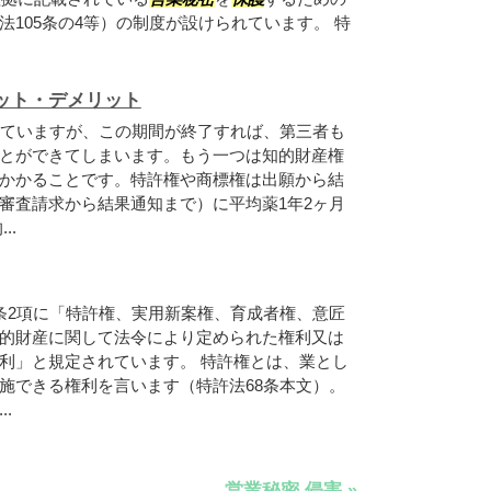
105条の4等）の制度が設けられています。 特
ット・デメリット
れていますが、この期間が終了すれば、第三者も
とができてしまいます。もう一つは知的財産権
かかることです。特許権や商標権は出願から結
審査請求から結果通知まで）に平均薬1年2ヶ月
..
条2項に「特許権、実用新案権、育成者権、意匠
的財産に関して法令により定められた権利又は
利」と規定されています。 特許権とは、業とし
施できる権利を言います（特許法68条本文）。
..
営業秘密 侵害 »