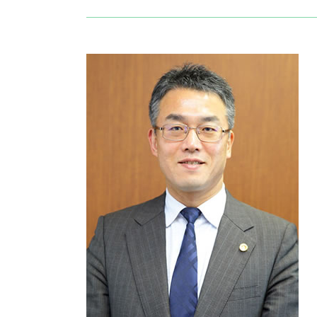
商標 検索
ベンチャー支援 法律事務所
特許庁 商標登録
スタートアップ 契約書 弁護士
特許 商標 登録
スタートアップ企業 顧問契約
商標権 存続期間
会社設立 弁護士
コピー商品 ブランド
スタートアップ 弁護士 顧問
発明者 保護
ベンチャー 法律相談
ソフトウェア 著作権
法人設立 弁護士
ダウンロード 違法
ベンチャー 法務
ベンチャー企業 法律相談
スタートアップ 企業支援