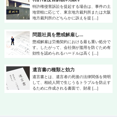
特許権侵害訴訟を提起する場合は、事件の土
地管轄に応じて、東京地方裁判所または大阪
地方裁判所のどちらかに訴えを提 […]
問題社員を懲戒解雇し...
懲戒解雇は労働契約における最も重い処分で
す。したがって、会社側が濫用を防ぐため有
効性を認められるハードルは高く […]
遺言書の種類と効力
遺言書とは、遺言者の死後の法律関係を簡明
して、相続人間で生じうるトラブルを防止す
るために作成される書面で、財産 […]