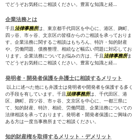
でどうぞお気軽にご相談ください。豊富な知識と経...
企業法務とは
千且
法律事務所
は、東京都千代田区を中心に、港区、麹町、
四ッ谷、市ヶ谷、文京区の皆様からのご相談を承っておりま
す。企業法務に関するご相談はもちろん、特許・知的財産
や、労働問題、債務整理、相続など幅広い問題に対応してお
ります。企業法務についてお悩みの方は、千且
法律事務所
ま
でどうぞお気軽にご相談ください。豊富な知識と経...
発明者・開発者保護を弁護士に相談するメリット
以上に述べた他にも弁護士は発明者や開発者を保護する多く
の手段を有しています。千且
法律事務所
は、千代田区、港
区、麹町、四ツ谷、市ヶ谷、文京区を中心に、一都三県に
て、知的財産、特許、相続、労働問題、企業法務についての
法律相談を承っております。発明者・開発者保護にご興味の
ある方は一度当事務所までご相談ください。
知的財産権を取得するメリット・デメリット