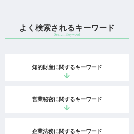
よく検索されるキーワード
知的財産に関するキーワード
商標権 弁護士
サイト 著作権
営業秘密に関するキーワード
写真 著作権
音楽 著作権
特許 審査請求 費用
営業秘密 有用性
意匠権 侵害
営業秘密 情報
企業法務に関するキーワード