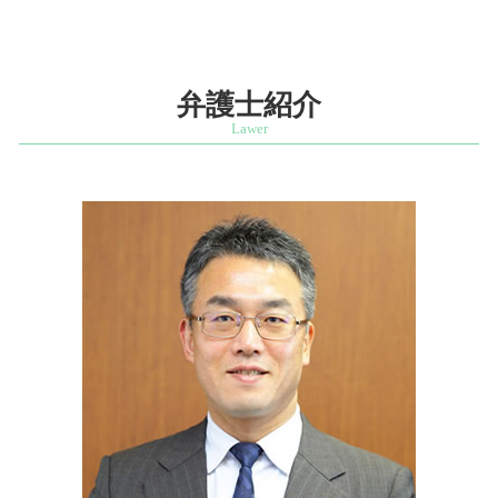
親 財産分与
スタートアップ支援 相談 弁護士 港区
監査役 顧問弁護士 兼任
起業支援 弁護士
遺産分割協議書 相続人
特許権利取得 相談 弁護士 四ッ谷
契約書 確認
会社設立 法務
法定相続人 順位
ベンチャー支援 相談 弁護士 千代田区
コンプライアンス 違反
特許庁 スタートアップ 支援
遺言 遺産分割協議
相続問題 相談 弁護士 千代田区
弁護士紹介
懲戒解雇 要件
起業 弁護士 相談
遺留分 権利
知的財産紛争 相談 弁護士 文京区
ベンチャー企業 法律相談
不動産 遺産分割協議 書
ベンチャー支援 相談 弁護士 港区
起業 法律相談
相続人 遺留分
相続問題 相談 弁護士 市ヶ谷
遺留分 裁判
営業秘密 相談 弁護士 市ヶ谷
限定承認 相続
商標権利取得 相談 弁護士 文京区
公正証書遺言 効力 遺留分
相続問題 相談 弁護士 麹町
法定相続人 放棄
発明者 開発者保護 相談 弁護士 四ッ谷
秘密 証書
企業法務 相談 弁護士 文京区
公正証書遺言 効力
営業秘密 相談 弁護士 港区
企業法務 相談 弁護士 市ヶ谷
特許権利取得 相談 弁護士 港区
ベンチャー支援 相談 弁護士 麹町
営業秘密 相談 弁護士 麹町