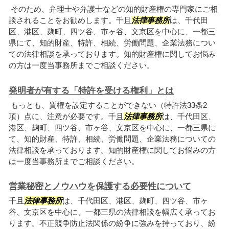
そのため、弁理士や弁護士などの知的財産権の専門家にご相
談されることをお勧めします。千且
法律事務所
は、千代田
区、港区、麹町、四ツ谷、市ヶ谷、文京区を中心に、一都三
県にて、知的財産、特許、相続、労働問題、企業法務につい
ての法律相談を承っております。知的財産権に関してお悩み
の方は一度当事務所までご相談ください。
発明者が有する「特許を受ける権利」とは
もっとも、質権を設定することができない（特許法33条2
項）点に、注意が必要です。千且
法律事務所
は、千代田区、
港区、麹町、四ツ谷、市ヶ谷、文京区を中心に、一都三県に
て、知的財産、特許、相続、労働問題、企業法務についての
法律相談を承っております。知的財産権に関してお悩みの方
は一度当事務所までご相談ください。
営業秘密とノウハウを保護する必要性について
千且
法律事務所
は、千代田区、港区、麹町、四ツ谷、市ヶ
谷、文京区を中心に、一都三県の法律相談を幅広く承ってお
ります。不正競争防止法関係の紛争に強みを持っており、紛