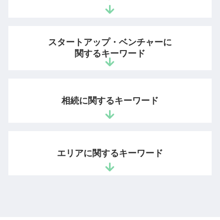
商標 検索
営業秘密 保護
技術 的 な 思想
営業秘密とは
著作権 非親告罪
営業秘密 訴訟
企業法務 法律事務所
特許 審査請求 期限
営業秘密 侵害罪
スタートアップ・ベンチャーに
不当解雇 労働審判
発明者 特許権
不正競争防止法 顧客情報
関するキーワード
中小企業 顧問弁護士
特許権 存続期間
有用性 意味
債権 売掛金
商標権 事件
不正競争防止法 違反
未収金 回収
法人設立 弁護士
特許庁 商標登録
秘密管理性
顧問弁護士とは
スタートアップ企業 顧問契約
商標 登録証
相続に関するキーワード
不正競争防止法 非公知性
企業 法務部
スタートアップ 契約書 弁護士
商標 弁護士
ノウハウ 保護
債権 取り立て
スタートアップ 弁護士 顧問
商標法 改正
不正競争防止法 営業秘密
企業倫理 違反
ベンチャー支援 法律事務所
個人 特許 出願
配偶者 遺留分
情報漏洩 損害賠償
契約書 リーガルチェックとは
ベンチャー 法律相談
特許 実用新案 意匠
相続放棄 全員
営業秘密 管理指針
エリアに関するキーワード
売上 債権回収
雇用契約書 作り方
商品 著作権
借金 死亡 相続
秘密保持命令 営業秘密
不当解雇 会社側
スタートアップ 企業支援
遺言 相談
ノウハウ 営業秘密
不当解雇 アルバイト
会社設立 弁護士
相続財産調査 自分で
不正競争防止法
商標権利取得 相談 弁護士 港区
顧問弁護士 法律事務所
ベンチャー 法務
手書き 遺言書 法務局
営業秘密 侵害
スタートアップ支援 相談 弁護士 麹町
会社 顧問弁護士
ビジネスモデル 適法 弁護士
遺留分 兄弟
知的財産紛争 相談 弁護士 港区
コンプライアンスに抵触
ベンチャー企業 法務