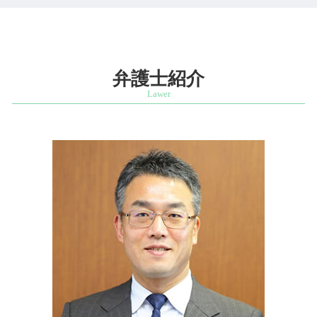
スタートアップ支援 相談 弁護士 千代田区
企業 法務部
ビジネスモデル 適法 弁護士
代襲相続 割合
相続問題 相談 弁護士 文京区
企業倫理 違反
スタートアップ企業 顧問契約
遺留分 裁判
企業法務 相談 弁護士 麹町
不当解雇 労働審判
雇用契約書 作り方
遺留分 権利
営業秘密 相談 弁護士 文京区
中小企業 顧問弁護士
起業 弁護士 相談
遺産分割協議 やり直し
商標権利取得 相談 弁護士 千代田区
弁護士紹介
会社 顧問弁護士
ベンチャー 法律相談
相続 範囲
相続問題 相談 弁護士 四ッ谷
会社設立 法務
公正証書遺言 検認
ベンチャー支援 相談 弁護士 四ッ谷
法人設立 弁護士
自筆証書遺言 公正証書遺言
企業法務 相談 弁護士 四ッ谷
手書き 遺言書 法務局
企業法務 相談 弁護士 文京区
遺留分 兄弟
知的財産紛争 相談 弁護士 千代田区
不動産 遺産分割協議 書
営業秘密 相談 弁護士 四ッ谷
相続放棄 全員
発明者 開発者保護 相談 弁護士 市ヶ谷
相続財産調査 費用
特許権利取得 相談 弁護士 市ヶ谷
秘密証書遺言 作成
ベンチャー支援 相談 弁護士 港区
スタートアップ支援 相談 弁護士 四ッ谷
営業秘密 相談 弁護士 麹町
スタートアップ支援 相談 弁護士 文京区
知的財産紛争 相談 弁護士 港区