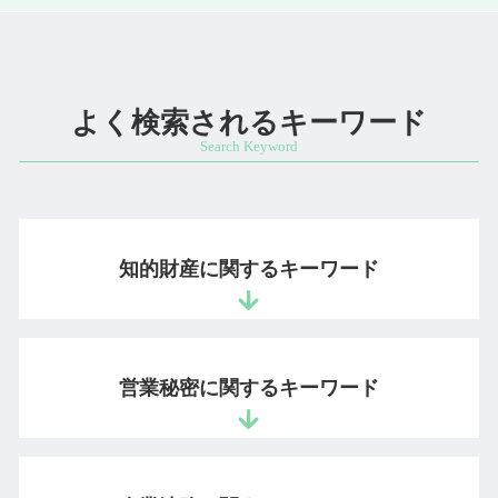
よく検索されるキーワード
知的財産に関するキーワード
職務開発 紛争
特許 審査請求 期限
営業秘密に関するキーワード
商標 登録料
サイト 著作権
システム 著作権
営業秘密 保護
不正競争防止法 営業秘密