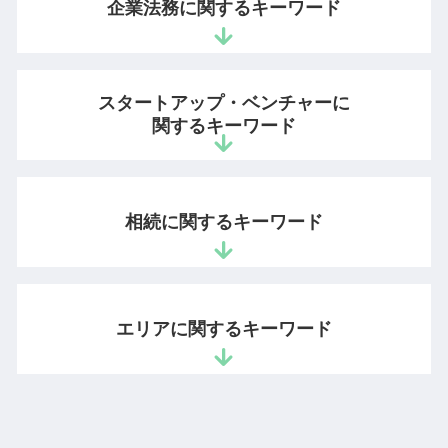
ノウハウ 営業秘密
企業法務に関するキーワード
youtube 著作権
秘密保持命令 営業秘密
登録 商標
営業秘密 情報
知的財産 訴訟
営業秘密 管理指針
新入社員 コンプライアンス
商標 弁護士
営業秘密 侵害罪
スタートアップ・ベンチャーに
労働時間 問題
特許 優先権 主張
不正競争防止法 非公知性
関するキーワード
退職勧奨 違法
知的財産 登録
秘密管理性
リーガルチェック 法務部
商標権 違反
不正競争防止法 違反
顧問弁護士とは
ベンチャー企業 法律相談
商標権 存続期間
有用性 意味
労働問題 パワハラ
ベンチャー 法務
特許 承継
相続に関するキーワード
営業秘密とは
債権回収 法律
スタートアップ 弁護士 顧問
商標出願 登録
不正競争防止法 顧客情報
債権 取り立て
ベンチャー企業 法務
特許 実用新案 意匠
営業秘密 訴訟
会社の顧問弁護士
特許庁 スタートアップ 支援
特許出願 時間
相続 対象 財産
営業秘密 侵害
回収できない 売掛金
会社設立 弁護士
動画 ダウンロード 違法
遺産分割協議書 相続人
不正競争防止法
エリアに関するキーワード
会社 法務
起業 法律相談
イラスト 著作権
相続放棄 裁判所
ノウハウ 保護
法令遵守 違反
スタートアップ 契約書 弁護士
法定相続人 放棄
情報漏洩 損害賠償
不良債権 回収
ベンチャー支援 法律事務所
限定承認 相続
不正競争防止法 営業秘密
発明者 開発者保護 相談 弁護士 千代田区
不当解雇 アルバイト
起業支援 弁護士
借金 死亡 相続
営業秘密 有用性
特許権利取得 相談 弁護士 千代田区
未収金 回収
スタートアップ 企業支援
遺言 相談