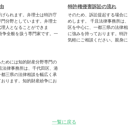
由
特許権侵害訴訟の流れ
挙げられます。弁理士は特許庁
そのため、訴訟提起する場合に
専門分野としています。弁理士
めします。 千且法律事務所は
代理人となることができま
区を中心に、一都三県の法律相
紛争全般を扱う専門家です。一
に強みを持っております。特許
気軽にご相談ください。親身に対
るためには知的財産分野専門の
且法律事務所は、千代田区、港
一都三県の法律相談を幅広く承
ております。知的財産紛争にお
一覧に戻る