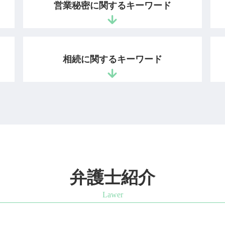
営業秘密に関するキーワード
不正競争防止法
営業秘密 侵害
相続に関するキーワード
不正競争防止法 違反
営業秘密 有用性
営業秘密 情報
相続 対象 財産
営業秘密 侵害罪
親 財産分与
不正競争防止法 営業秘密
公正証書遺言 効力
営業秘密 保護
遺言 遺産分割協議
ノウハウ 保護
相続放棄 全員
不正競争防止法 顧客情報
配偶者 遺留分
不正競争防止法 非公知性
不動産 遺産分割協議 書
弁護士紹介
秘密保持命令 営業秘密
法定相続人 順位
ノウハウ 営業秘密
公正証書遺言 効力 遺留分
情報漏洩 損害賠償
公正証書遺言 検認
秘密管理性
借金 死亡 相続