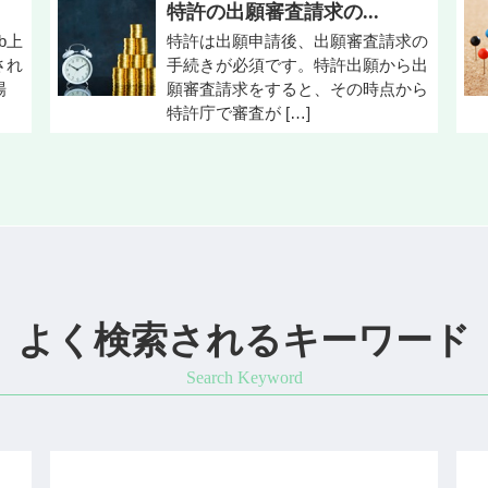
特許の出願審査請求の...
b上
特許は出願申請後、出願審査請求の
され
手続きが必須です。特許出願から出
場
願審査請求をすると、その時点から
特許庁で審査が […]
よく検索されるキーワード