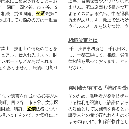
専門家にご相談されることをお
近年、営業秘密やノウハウの流
区、麹町、四ツ谷、市ヶ谷、文
ません。流出原因も多様かつ巧
、相続、労働問題、
企業
法務に
よるミスによる流出、中途退職
権に関してお悩みの方は一度当
流出があります。最近では巧妙
ウイルスメールを送りつけ、ウイ
相続放棄とは
営業上、技術上の情報のことを
千且法律事務所は、千代田区
ニュアル、仕入れ先リスト、財
に、一都三県にて、相続、労働
究レポートなどがあげられま
律相談を承っております。どん
なくありません。法的には対価
ださい。
発明者が有する「特許を受
方法で遺言を作成する必要があ
そのため、発明者が発明技術を
麹町、四ツ谷、市ヶ谷、文京区
ける権利を譲渡し（許諾によっ
的財産、特許、
企業
法務につい
の対価として実施料を得るとい
も構いませんので、お気軽にご
譲受人との間で行われるものが
はそのほかに、担保部物件として