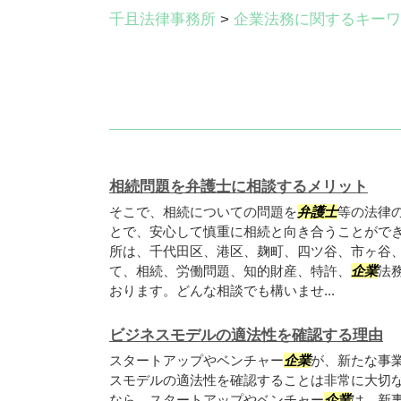
千且法律事務所
>
企業法務に関するキーワ
相続問題を弁護士に相談するメリット
そこで、相続についての問題を
弁護士
等の法律
とで、安心して慎重に相続と向き合うことができ
所は、千代田区、港区、麹町、四ツ谷、市ヶ谷
て、相続、労働問題、知的財産、特許、
企業
法
おります。どんな相談でも構いませ...
ビジネスモデルの適法性を確認する理由
スタートアップやベンチャー
企業
が、新たな事
スモデルの適法性を確認することは非常に大切な
なら、スタートアップやベンチャー
企業
は、新