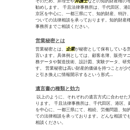
そのため、弁理士や
弁護士
などの知的財産権の
勧めします。 千且法律事務所は、千代田区、港
京区を中心に、一都三県にて、知的財産、特許
ついての法律相談を承っております。知的財産
事務所までご相談ください。
営業秘密とは
営業秘密とは、
企業
が秘密として保有している
言います。具体例としては、顧客名簿、販売マ
務データや製造技術、設計図、実験データ、研
す。 営業秘密は高い財産的価値を持つことが少
と引き換えに情報開示するという形式...
遺言書の種類と効力
以上のように、それぞれの遺言方式に合わせた
ります。 千且法律事務所は、千代田区、港区、
を中心に、一都三県にて、相続、労働問題、知
ての法律相談を承っております。どんな相談で
相談ください。