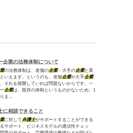
ー企業の法務体制について
業
の法務体制は、老舗の
企業
・大手の
企業
と異
といえます。というのも、老舗
企業
や大手
企業
、それを踏襲していれば問題ないからです。一
ー
企業
は、既存の体制というものがないため、1
ま...
士に相談できること
業
に対して
弁護士
がサポートすることができる
るサポート、ビジネスモデルの適法性チェッ
問題のサポート、労務環境の整備などが挙げら