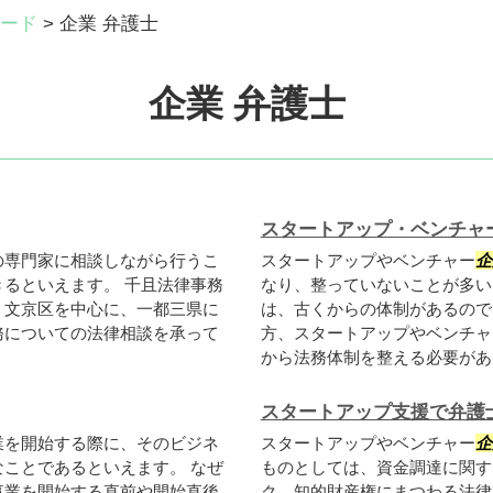
ード
>
企業 弁護士
企業 弁護士
スタートアップ・ベンチャ
の専門家に相談しながら行うこ
スタートアップやベンチャー
企
るといえます。 千且法律事務
なり、整っていないことが多い
、文京区を中心に、一都三県に
は、古くからの体制があるので
務についての法律相談を承って
方、スタートアップやベンチャ
から法務体制を整える必要があり
スタートアップ支援で弁護
業を開始する際に、そのビジネ
スタートアップやベンチャー
企
ことであるといえます。 なぜ
ものとしては、資金調達に関す
事業を開始する直前や開始直後
ク、知的財産権にまつわる法律