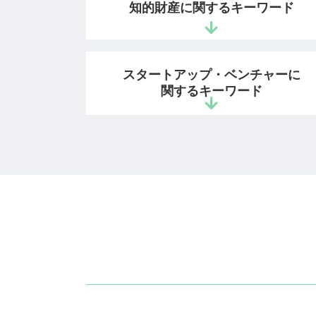
知的財産に関するキーワード
技術 的 な 思想
スタートアップ・ベンチャーに
特許権 存続期間
関するキーワード
商標 登録証
youtube 著作権
特許 意匠 商標
特許庁 スタートアップ 支援
著作物
ベンチャー 法務
商標権 侵害 とは
ベンチャー企業 法律相談
著作権 非親告罪
ベンチャー企業 法務
生成 ai 画像 著作権
スタートアップ 契約書 弁護士
特許 商標 登録
会社設立 法務
知的財産権 産業財産権
雇用契約書 作り方
意匠権 商標権 違い
起業支援 弁護士
ダウンロード 違法
起業 弁護士 相談
意匠権 事例
起業 法律相談
登録査定 特許
法人設立 弁護士