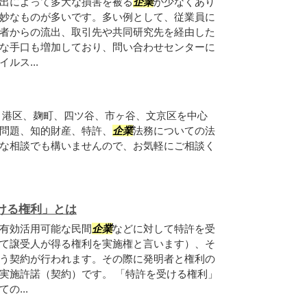
出によって多大な損害を被る
企業
が少なくあり
妙なものが多いです。多い例として、従業員に
者からの流出、取引先や共同研究先を経由した
な手口も増加しており、問い合わせセンターに
ルス...
、港区、麹町、四ツ谷、市ヶ谷、文京区を中心
問題、知的財産、特許、
企業
法務についての法
な相談でも構いませんので、お気軽にご相談く
ける権利」とは
有効活用可能な民間
企業
などに対して特許を受
て譲受人が得る権利を実施権と言います）、そ
う契約が行われます。その際に発明者と権利の
実施許諾（契約）です。 「特許を受ける権利」
の...