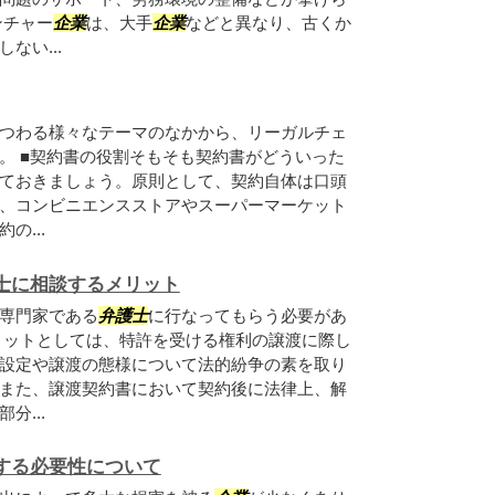
ンチャー
企業
は、大手
企業
などと異なり、古くか
ない...
つわる様々なテーマのなかから、リーガルチェ
。 ■契約書の役割そもそも契約書がどういった
ておきましょう。原則として、契約自体は口頭
、コンビニエンスストアやスーパーマーケット
の...
士に相談するメリット
専門家である
弁護士
に行なってもらう必要があ
リットとしては、特許を受ける権利の譲渡に際し
設定や譲渡の態様について法的紛争の素を取り
また、譲渡契約書において契約後に法律上、解
分...
する必要性について