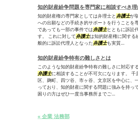
知的財産紛争問題を専門家に相談すべき理
知的財産権の専門家としては弁理士と
弁護士
が
への出願などの手続き的サポートを行うことを
であっても一部の事件では
弁護士
とともに訴訟
す。 これに対して
弁護士
は知的財産権に関する
般的に訴訟代理人となった
弁護士
も実質...
知的財産紛争特有の難しさとは
このような知的財産紛争特有の難しさに対応す
弁護士
に相談することが不可欠になります。 千
区、麹町、四ツ谷、市ヶ谷、文京区を中心に、
っており、知的財産に関する問題に強みを持っ
困りの方はぜひ一度当事務所までご...
« 企業 法務部