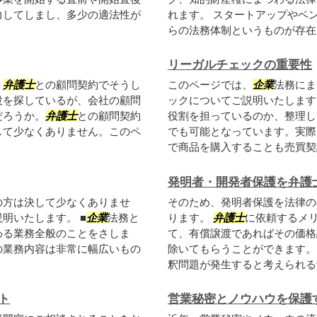
力してしまし、多少の適法性が
れます。 スタートアップやベ
らの法務体制というものが存在し
リーガルチェックの重要性
、
弁護士
との顧問契約でそうし
このページでは、
企業
法務にま
役を探しているが、会社の顧問
ックについてご説明いたします
だろうか。
弁護士
との顧問契約
役割を担っているのか、整理し
して少なくありません。このペ
でも可能となっています。実際
で商品を購入することも売買契約
発明者・開発者保護を弁護
の方は決して少なくありませ
そのため、発明者保護を法律の
明いたします。 ■
企業
法務と
ります。
弁護士
に依頼するメ
わる業務全般のことをさしま
て、有償譲渡であればその価格
の業務内容は非常に幅広いもの
除いてもらうことができます。
釈問題が発生すると考えられる部
ト
営業秘密とノウハウを保護