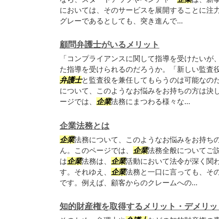
においては、そのサービスを展開することに注
グレーであるとしても、突き進んで...
顧問弁護士がいるメリット
「コンプライアンスに関して指導を受けたいが
た指導を受けられるのだろうか。「新しい監査
弁護士
と監査役を兼任してもらうのは可能なの
について、このようなお悩みをお持ちの方は決
ージでは、
企業
法務にまつわる様々な...
企業法務とは
企業
法務について、このようなお悩みをお持ち
ん。このページでは、
企業
法務全般についてご説
は
企業
法務は、
企業
活動において法令が深く関
す。それゆえ、
企業
法務と一口に言っても、そ
です。例えば、顧客からのクレームへの...
知的財産権を取得するメリット・デメリッ