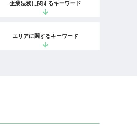
企業法務に関するキーワード
法令遵守 違反
残業 問題
エリアに関するキーワード
顧問弁護士 法律事務所
不良債権 回収
業務委託契約 請負契約 違い
商標権利取得 相談 弁護士 市ヶ谷
法務 顧問
発明者 開発者保護 相談 弁護士 市ヶ
企業法務 法律事務所
谷
顧問弁護士とは
企業法務 相談 弁護士 千代田区
不当解雇 労働審判
企業法務 相談 弁護士 麹町
契約書 リーガルチェックとは
相続問題 相談 弁護士 千代田区
契約書 確認
営業秘密 相談 弁護士 市ヶ谷
コンプライアンスに抵触
特許権利取得 相談 弁護士 千代田区
債権 売掛金
知的財産紛争 相談 弁護士 市ヶ谷
債権 未回収
ベンチャー支援 相談 弁護士 千代田区
懲戒解雇 要件
商標権利取得 相談 弁護士 麹町